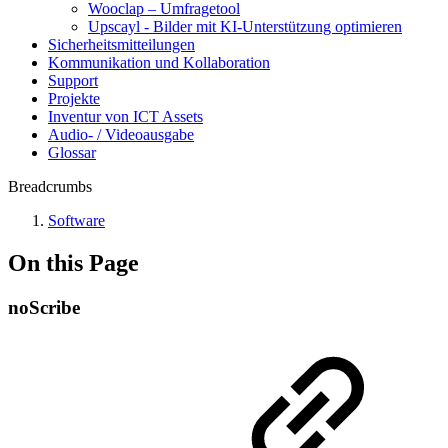
Wooclap – Umfragetool
Upscayl - Bilder mit KI-Unterstützung optimieren
Sicherheitsmitteilungen
Kommunikation und Kollaboration
Support
Projekte
Inventur von ICT Assets
Audio- / Videoausgabe
Glossar
Breadcrumbs
Software
On this Page
noScribe