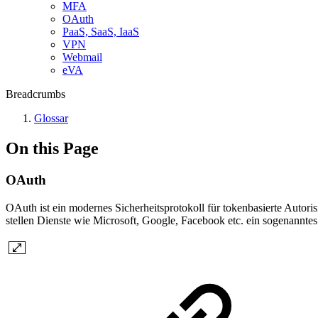
MFA
OAuth
PaaS, SaaS, IaaS
VPN
Webmail
eVA
Breadcrumbs
Glossar
On this Page
OAuth
OAuth ist ein modernes Sicherheitsprotokoll für tokenbasierte Auto
stellen Dienste wie Microsoft, Google, Facebook etc. ein sogenannte