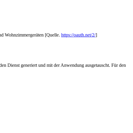
und Wohnzimmergeräten [Quelle.
https://oauth.net/2/
]
den Dienst generiert und mit der Anwendung ausgetauscht. Für den