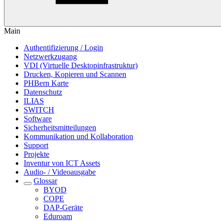
Main
Authentifizierung / Login
Netzwerkzugang
VDI (Virtuelle Desktopinfrastruktur)
Drucken, Kopieren und Scannen
PHBern Karte
Datenschutz
ILIAS
SWITCH
Software
Sicherheitsmitteilungen
Kommunikation und Kollaboration
Support
Projekte
Inventur von ICT Assets
Audio- / Videoausgabe
Glossar
BYOD
COPE
DAP-Geräte
Eduroam