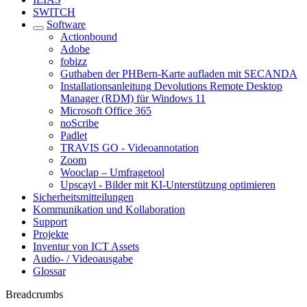
SWITCH
Software
Actionbound
Adobe
fobizz
Guthaben der PHBern-Karte aufladen mit SECANDA
Installationsanleitung Devolutions Remote Desktop
Manager (RDM) für Windows 11
Microsoft Office 365
noScribe
Padlet
TRAVIS GO - Videoannotation
Zoom
Wooclap – Umfragetool
Upscayl - Bilder mit KI-Unterstützung optimieren
Sicherheitsmitteilungen
Kommunikation und Kollaboration
Support
Projekte
Inventur von ICT Assets
Audio- / Videoausgabe
Glossar
Breadcrumbs