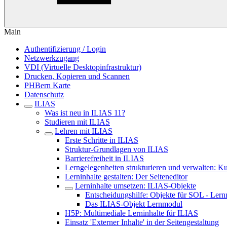
Main
Authentifizierung / Login
Netzwerkzugang
VDI (Virtuelle Desktopinfrastruktur)
Drucken, Kopieren und Scannen
PHBern Karte
Datenschutz
ILIAS
Was ist neu in ILIAS 11?
Studieren mit ILIAS
Lehren mit ILIAS
Erste Schritte in ILIAS
Struktur-Grundlagen von ILIAS
Barrierefreiheit in ILIAS
Lerngelegenheiten strukturieren und verwalten: 
Lerninhalte gestalten: Der Seiteneditor
Lerninhalte umsetzen: ILIAS-Objekte
Entscheidungshilfe: Objekte für SOL - Ler
Das ILIAS-Objekt Lernmodul
H5P: Multimediale Lerninhalte für ILIAS
Einsatz 'Externer Inhalte' in der Seitengestaltung