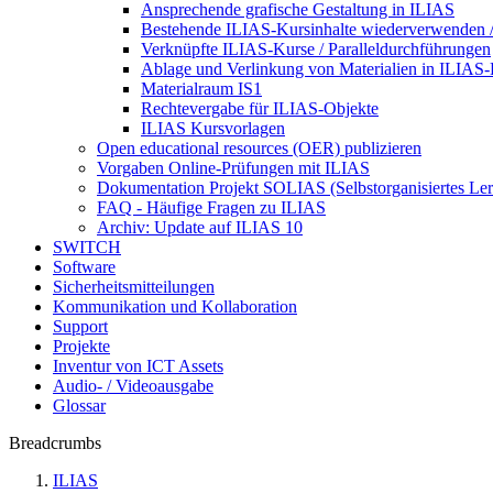
Ansprechende grafische Gestaltung in ILIAS
Bestehende ILIAS-Kursinhalte wiederverwenden /
Verknüpfte ILIAS-Kurse / Paralleldurchführungen
Ablage und Verlinkung von Materialien in ILIAS
Materialraum IS1
Rechtevergabe für ILIAS-Objekte
ILIAS Kursvorlagen
Open educational resources (OER) publizieren
Vorgaben Online-Prüfungen mit ILIAS
Dokumentation Projekt SOLIAS (Selbstorganisiertes Le
FAQ - Häufige Fragen zu ILIAS
Archiv: Update auf ILIAS 10
SWITCH
Software
Sicherheitsmitteilungen
Kommunikation und Kollaboration
Support
Projekte
Inventur von ICT Assets
Audio- / Videoausgabe
Glossar
Breadcrumbs
ILIAS