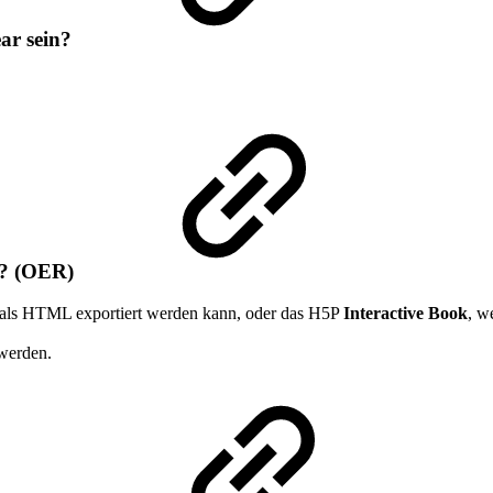
ear sein?
in? (OER)
 als HTML exportiert werden kann, oder das H5P
Interactive Book
, w
werden.